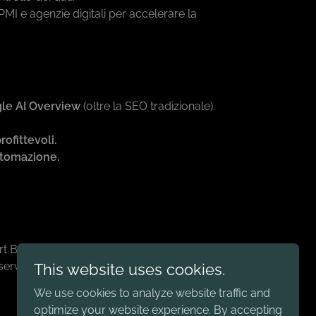
PMI e agenzie digitali per accelerare la
gle AI Overview
(oltre la SEO tradizionale).
rofittevoli.
automazione.
rt B2B
servizi avanzati in white-label.
This website uses cookies.
We use cookies to analyze website traffic and
optimize your website experience. By accepting