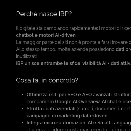
Perché nasce IBP?
Il digitale sta cambiando rapidamente: i motori di rice
chatbot e motori AI-driven
.
La maggior parte dei siti non è pronta a farsi trovare d
Allo stesso tempo, molte aziende possiedono
dati pr
inutilizzati.
IBP unisce entrambe le sfide
:
visibilità AI + dati att
Cosa fa, in concreto?
Ottimizza i siti per SEO e AEO avanzati
: struttu
comparire in
Google AI Overview, AI chat e ric
Sfrutta i dati aziendali
(numeri, documenti, cont
campagne di marketing data-driven
.
Integra micro-automazioni AI e Small Langua
efficienza e ridurre costi, mantenendo il pieno con