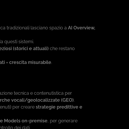
rca tradizionali lasciano spazio a
AI Overview,
a questi sistemi.
eziosi (storici e attuali)
che restano
ivati = crescita misurabile
.
razione tecnica e contenutistica per
erche vocali/geolocalizzate (GEO)
.
enuti) per creare
strategie predittive e
ge Models on-premise
, per generare
trollo dei dati.